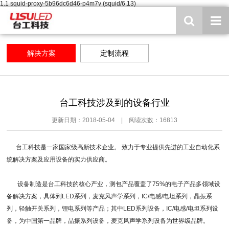
1.1 squid-proxy-5b96dc6d46-p4m7v (squid/6.13)
解决方案
定制流程
台工科技涉及到的设备行业
更新日期：2018-05-04 | 阅读次数：16813
台工
科技是一家国家级高新技术企业。 致力于专业提供先进的工业自动化系
统解决方案及应用设备的实力供应商。
设备制造是
台工
科技的核心产业，测包产品覆盖了75%的电子产品多领域设
备解决方案，具体到
LED
系列，麦克风声学系列，IC/电感/电坦系列，晶振系
列，轻触开关系列，锂电系列等产品；其中
LED
系列设备，
IC
/
电感
/
电坦
系列设
备，为中国第一品牌，
晶振
系列设备，
麦克风
声学系列设备为世界级品牌。